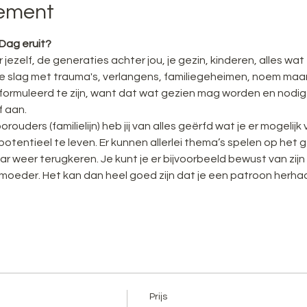
nement
 Dag eruit?
r jezelf, de generaties achter jou, je gezin, kinderen, alles w
 slag met trauma's, verlangens, familiegeheimen, noem maar 
formuleerd te zijn, want dat wat gezien mag worden en nodig
lf aan.
rouders (familielijn) heb jij van alles geërfd wat je er mogeli
 potentieel te leven. Er kunnen allerlei thema’s spelen op het g
 weer terugkeren. Je kunt je er bijvoorbeeld bewust van zijn
 moeder. Het kan dan heel goed zijn dat je een patroon herhaalt
Prijs