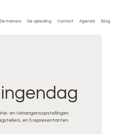
De trainers
De opleiding
Contact
Agenda
Blog
lingendag
tie- en Verlangensopstellingen
agstellers, en 5 representanten.