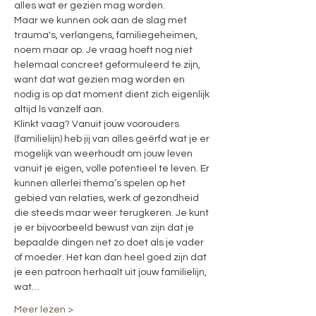
alles wat er gezien mag worden.
Maar we kunnen ook aan de slag met 
trauma's, verlangens, familiegeheimen, 
noem maar op. Je vraag hoeft nog niet 
helemaal concreet geformuleerd te zijn, 
want dat wat gezien mag worden en 
nodig is op dat moment dient zich eigenlijk 
altijd ls vanzelf aan.
Klinkt vaag? Vanuit jouw voorouders 
(familielijn) heb jij van alles geërfd wat je er 
mogelijk van weerhoudt om jouw leven 
vanuit je eigen, volle potentieel te leven. Er 
kunnen allerlei thema’s spelen op het 
gebied van relaties, werk of gezondheid 
die steeds maar weer terugkeren. Je kunt 
je er bijvoorbeeld bewust van zijn dat je 
bepaalde dingen net zo doet als je vader 
of moeder. Het kan dan heel goed zijn dat 
je een patroon herhaalt uit jouw familielijn, 
wat…
Meer lezen >